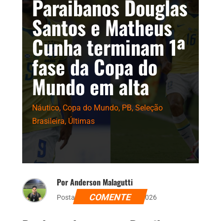
Paraibanos Douglas
Santos e Matheus
Cunha terminam 1ª
fase da Copa do
Mundo em alta
Náutico
,
Copa do Mundo
,
PB
,
Seleção
Brasileira
,
Últimas
Por Anderson Malagutti
COMENTE
Postado dia 25 de junho de 2026