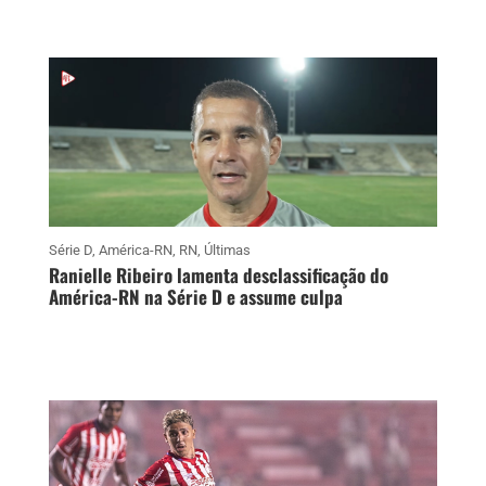
Série D
,
América-RN
,
RN
,
Últimas
Ranielle Ribeiro lamenta desclassificação do
América-RN na Série D e assume culpa