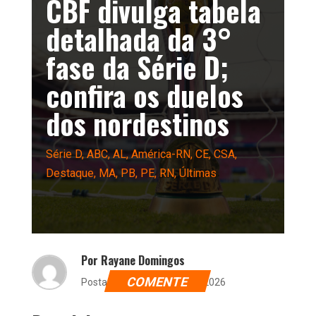
CBF divulga tabela
detalhada da 3°
fase da Série D;
confira os duelos
dos nordestinos
Série D
,
ABC
,
AL
,
América-RN
,
CE
,
CSA
,
Destaque
,
MA
,
PB
,
PE
,
RN
,
Últimas
Por Rayane Domingos
COMENTE
Postado dia 30 de junho de 2026