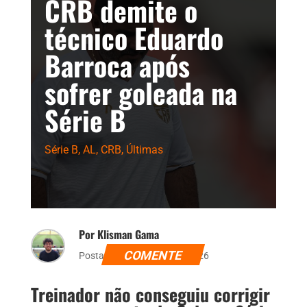
CRB demite o
técnico Eduardo
Barroca após
sofrer goleada na
Série B
Série B
,
AL
,
CRB
,
Últimas
Por Klisman Gama
COMENTE
Postado dia 4 de julho de 2026
Treinador não conseguiu corrigir