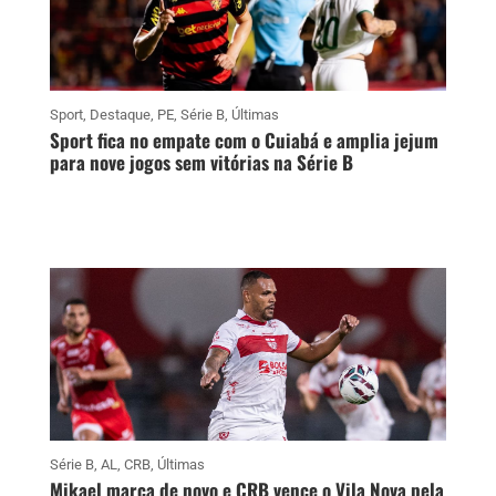
Sport
,
Destaque
,
PE
,
Série B
,
Últimas
Sport fica no empate com o Cuiabá e amplia jejum
para nove jogos sem vitórias na Série B
Série B
,
AL
,
CRB
,
Últimas
Mikael marca de novo e CRB vence o Vila Nova pela