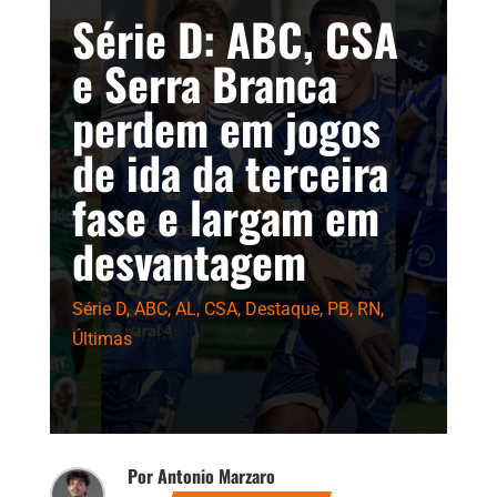
Série D: ABC, CSA
e Serra Branca
perdem em jogos
de ida da terceira
fase e largam em
desvantagem
Série D
,
ABC
,
AL
,
CSA
,
Destaque
,
PB
,
RN
,
Últimas
Por Antonio Marzaro