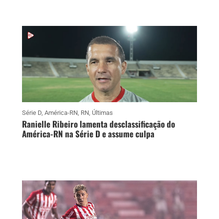
Série D
,
América-RN
,
RN
,
Últimas
Ranielle Ribeiro lamenta desclassificação do
América-RN na Série D e assume culpa