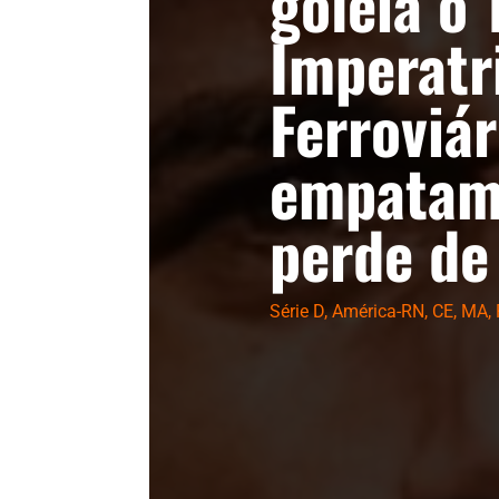
goleia o
Imperatr
Ferroviár
empatam,
perde de
Série D
,
América-RN
,
CE
,
MA
,