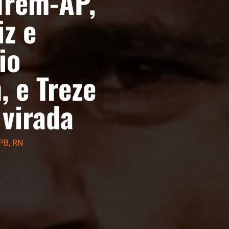
 Trem-AP,
iz e
io
 e Treze
 virada
PB
,
RN