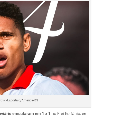
o/ClickEsportivo/América-RN
roviário empataram em 1 x 1
no Frei Epifânio, em