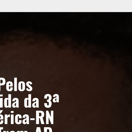
Pelos
ida da 3ª
érica-RN