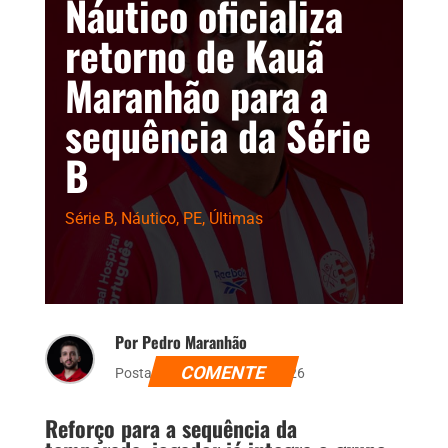
Náutico oficializa
retorno de Kauã
Maranhão para a
sequência da Série
B
Série B
,
Náutico
,
PE
,
Últimas
Por Pedro Maranhão
COMENTE
Postado dia 5 de julho de 2026
Reforço para a sequência da