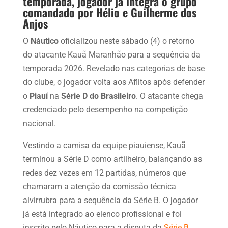
temporada, jogador já integra o grupo
comandado por Hélio e Guilherme dos
Anjos
O
Náutico
oficializou neste sábado (4) o retorno
do atacante Kauã Maranhão para a sequência da
temporada 2026. Revelado nas categorias de base
do clube, o jogador volta aos Aflitos após defender
o
Piauí
na
Série D do Brasileiro
. O atacante chega
credenciado pelo desempenho na competição
nacional.
Vestindo a camisa da equipe piauiense, Kauã
terminou a Série D como artilheiro, balançando as
redes dez vezes em 12 partidas, números que
chamaram a atenção da comissão técnica
alvirrubra para a sequência da Série B. O jogador
já está integrado ao elenco profissional e foi
inscrito pelo Náutico para a disputa da
Série B
.