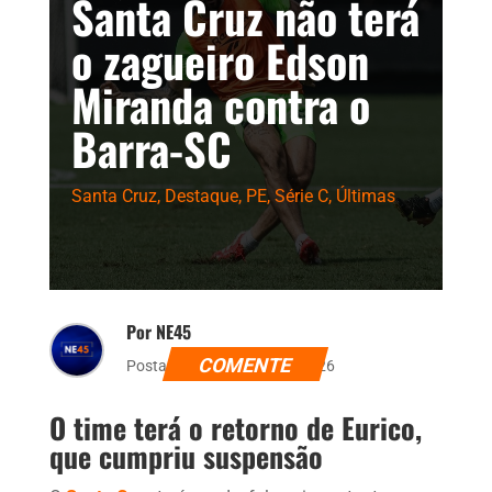
Santa Cruz não terá
o zagueiro Edson
Miranda contra o
Barra-SC
Santa Cruz
,
Destaque
,
PE
,
Série C
,
Últimas
Por NE45
COMENTE
Postado dia 6 de julho de 2026
O time terá o retorno de Eurico,
que cumpriu suspensão