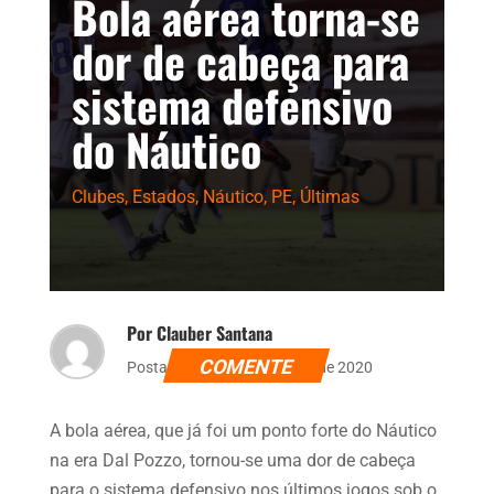
Bola aérea torna-se
dor de cabeça para
sistema defensivo
do Náutico
Clubes
,
Estados
,
Náutico
,
PE
,
Últimas
Por Clauber Santana
COMENTE
Postado dia 2 de novembro de 2020
A bola aérea, que já foi um ponto forte do Náutico
na era Dal Pozzo, tornou-se uma dor de cabeça
para o sistema defensivo nos últimos jogos sob o