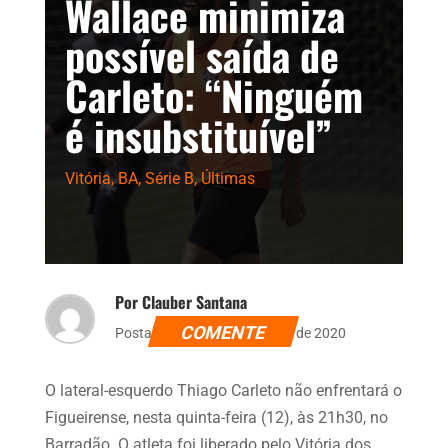
Wallace minimiza
possível saída de
Carleto: “Ninguém
é insubstituível”
Vitória
,
BA
,
Série B
,
Últimas
Por Clauber Santana
COMENTE
Postado dia 11 de novembro de 2020
O lateral-esquerdo Thiago Carleto não enfrentará o
Figueirense, nesta quinta-feira (12), às 21h30, no
Barradão. O atleta foi liberado pelo Vitória dos