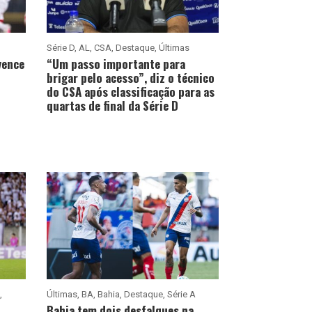
Série D
,
AL
,
CSA
,
Destaque
,
Últimas
vence
“Um passo importante para
brigar pelo acesso”, diz o técnico
do CSA após classificação para as
quartas de final da Série D
,
Últimas
,
BA
,
Bahia
,
Destaque
,
Série A
Bahia tem dois desfalques na