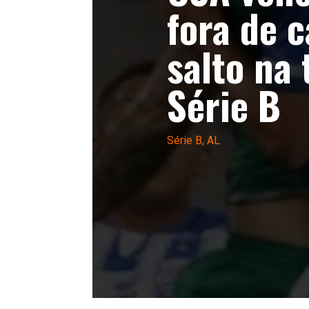
fora de c
salto na 
Série B
Série B
,
AL