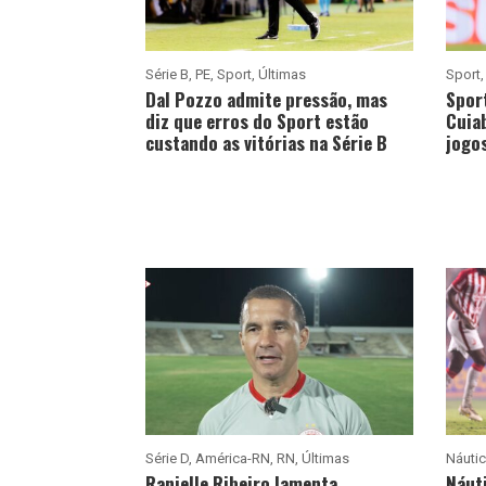
Série B
,
PE
,
Sport
,
Últimas
Sport
Dal Pozzo admite pressão, mas
Spor
diz que erros do Sport estão
Cuiab
custando as vitórias na Série B
jogos
Série D
,
América-RN
,
RN
,
Últimas
Náuti
Ranielle Ribeiro lamenta
Náuti