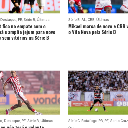
,
Destaque
,
PE
,
Série B
,
Últimas
Série B
,
AL
,
CRB
,
Últimas
t fica no empate com o
Mikael marca de novo e CRB 
á e amplia jejum para nove
o Vila Nova pela Série B
 sem vitórias na Série B
co
,
Destaque
,
PE
,
Série B
,
Últimas
Série C
,
Botafogo-PB
,
PE
,
Santa Cruz
co não terá o volante