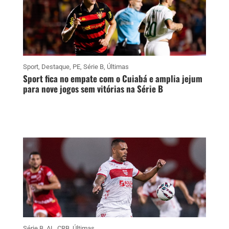
Sport
,
Destaque
,
PE
,
Série B
,
Últimas
Sport fica no empate com o Cuiabá e amplia jejum
para nove jogos sem vitórias na Série B
Série B
,
AL
,
CRB
,
Últimas