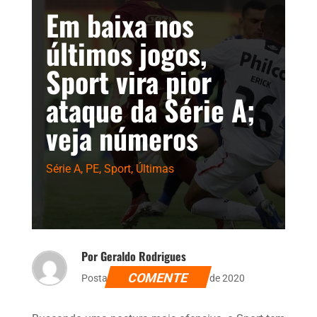
Em baixa nos
últimos jogos,
Sport vira pior
ataque da Série A;
veja números
Série A
,
PE
,
Sport
,
Últimas
Por Geraldo Rodrigues
COMENTE
Postado dia 24 de novembro de 2020