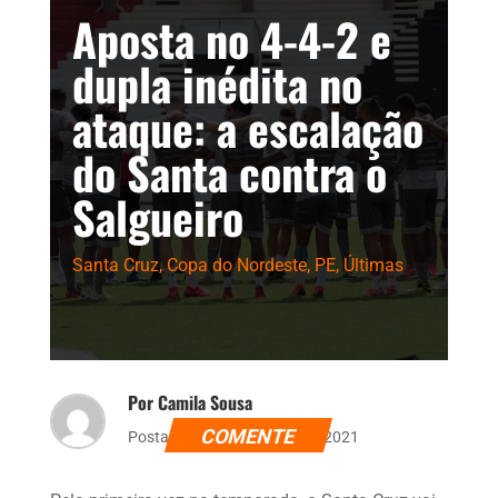
Aposta no 4-4-2 e
dupla inédita no
ataque: a escalação
do Santa contra o
Salgueiro
Santa Cruz
,
Copa do Nordeste
,
PE
,
Últimas
Por Camila Sousa
COMENTE
Postado dia 10 de março de 2021