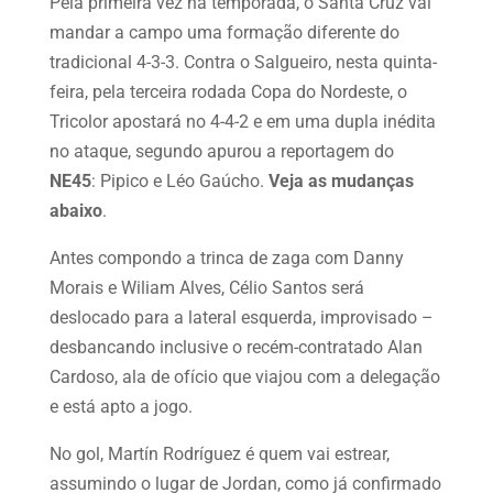
Pela primeira vez na temporada, o Santa Cruz vai
mandar a campo uma formação diferente do
tradicional 4-3-3. Contra o Salgueiro, nesta quinta-
feira, pela terceira rodada Copa do Nordeste, o
Tricolor apostará no 4-4-2 e em uma dupla inédita
no ataque, segundo apurou a reportagem do
NE45
: Pipico e Léo Gaúcho.
Veja as mudanças
abaixo
.
Antes compondo a trinca de zaga com Danny
Morais e Wiliam Alves, Célio Santos será
deslocado para a lateral esquerda, improvisado –
desbancando inclusive o recém-contratado Alan
Cardoso, ala de ofício que viajou com a delegação
e está apto a jogo.
No gol, Martín Rodríguez é quem vai estrear,
assumindo o lugar de Jordan, como já confirmado