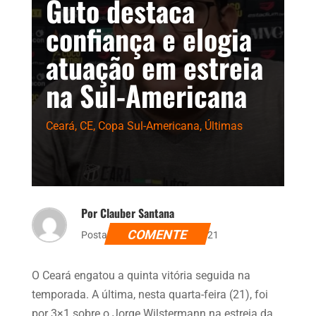
Guto destaca
confiança e elogia
atuação em estreia
na Sul-Americana
Ceará
,
CE
,
Copa Sul-Americana
,
Últimas
Por Clauber Santana
COMENTE
Postado dia 21 de abril de 2021
O Ceará engatou a quinta vitória seguida na
temporada. A última, nesta quarta-feira (21), foi
por 3×1 sobre o Jorge Wilstermann na estreia da