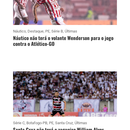
Náutico
,
Destaque
,
PE
,
Série B
,
Últimas
Náutico não terá o volante Wenderson para o jogo
contra o Atlético-GO
Série C
,
Botafogo-PB
,
PE
,
Santa Cruz
,
Últimas
Santa Cruz não terá o zagueiro William Alves