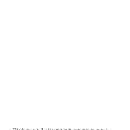
“O placar em 2 a 0 contribuiu um pouco para a