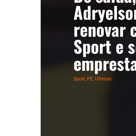
Adryelso
renovar 
Sport e s
emprest
Sport
,
PE
,
Últimas