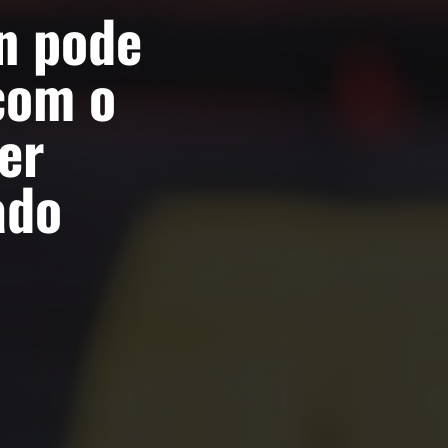
n pode
com o
er
ado