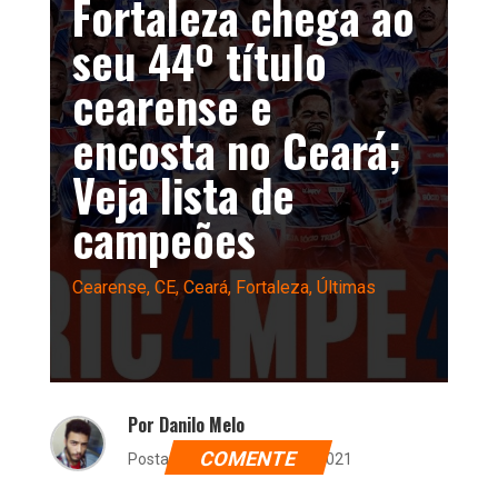
Fortaleza chega ao
seu 44º título
cearense e
encosta no Ceará;
Veja lista de
campeões
Cearense
,
CE
,
Ceará
,
Fortaleza
,
Últimas
Por Danilo Melo
COMENTE
Postado dia 22 de maio de 2021