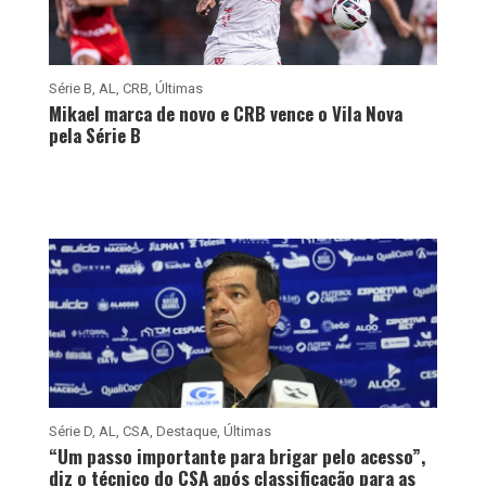
Série B
,
AL
,
CRB
,
Últimas
Mikael marca de novo e CRB vence o Vila Nova
pela Série B
Série D
,
AL
,
CSA
,
Destaque
,
Últimas
“Um passo importante para brigar pelo acesso”,
diz o técnico do CSA após classificação para as