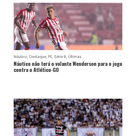
Náutico
,
Destaque
,
PE
,
Série B
,
Últimas
Náutico não terá o volante Wenderson para o jogo
contra o Atlético-GO