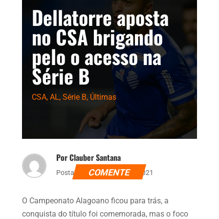
Dellatorre aposta
no CSA brigando
pelo o acesso na
Série B
CSA
,
AL
,
Série B
,
Últimas
Por Clauber Santana
COMENTE
Postado dia 24 de maio de 2021
O Campeonato Alagoano ficou para trás, a
conquista do título foi comemorada, mas o foco