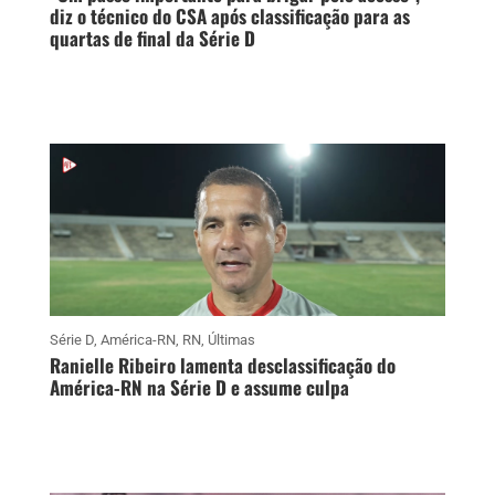
diz o técnico do CSA após classificação para as
quartas de final da Série D
Série D
,
América-RN
,
RN
,
Últimas
Ranielle Ribeiro lamenta desclassificação do
América-RN na Série D e assume culpa