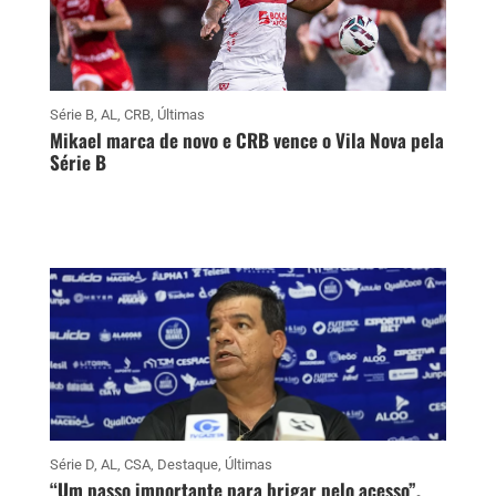
Série B
,
AL
,
CRB
,
Últimas
Mikael marca de novo e CRB vence o Vila Nova pela
Série B
Série D
,
AL
,
CSA
,
Destaque
,
Últimas
“Um passo importante para brigar pelo acesso”,