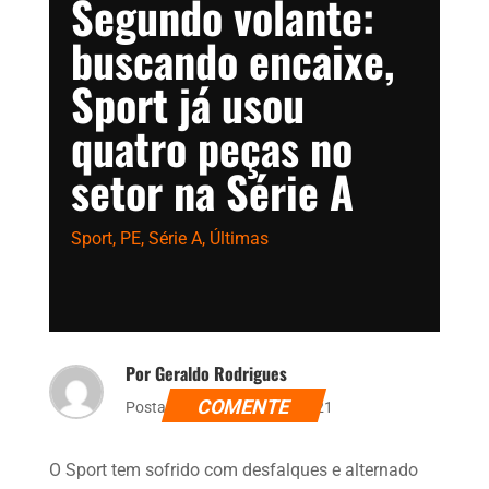
Segundo volante:
buscando encaixe,
Sport já usou
quatro peças no
setor na Série A
Sport
,
PE
,
Série A
,
Últimas
Por Geraldo Rodrigues
COMENTE
Postado dia 1 de julho de 2021
O Sport tem sofrido com desfalques e alternado