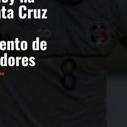
nta Cruz
ento de
adores
as