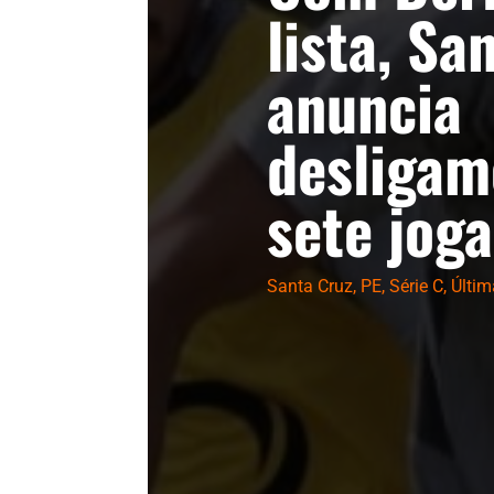
lista, Sa
anuncia
desligam
sete jog
Santa Cruz
,
PE
,
Série C
,
Últim