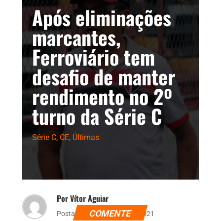
Após eliminações
marcantes,
Ferroviário tem
desafio de manter
rendimento no 2º
turno da Série C
Série C
,
CE
,
Últimas
Por Vítor Aguiar
COMENTE
Postado dia 30 de julho de 2021