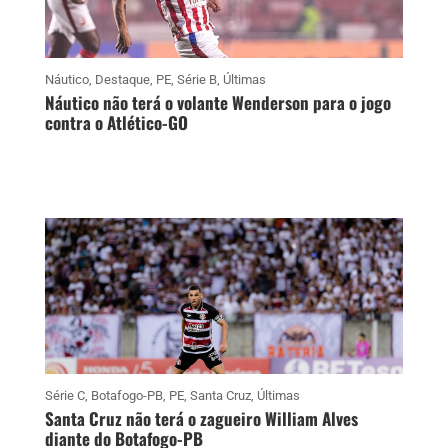
Náutico
,
Destaque
,
PE
,
Série B
,
Últimas
Náutico não terá o volante Wenderson para o jogo
contra o Atlético-GO
Série C
,
Botafogo-PB
,
PE
,
Santa Cruz
,
Últimas
Santa Cruz não terá o zagueiro William Alves
diante do Botafogo-PB