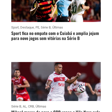
Sport
,
Destaque
,
PE
,
Série B
,
Últimas
Sport fica no empate com o Cuiabá e amplia jejum
para nove jogos sem vitórias na Série B
Série B
,
AL
,
CRB
,
Últimas