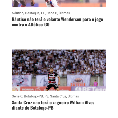
Náutico
,
Destaque
,
PE
,
Série B
,
Últimas
Náutico não terá o volante Wenderson para o jogo
contra o Atlético-GO
Série C
,
Botafogo-PB
,
PE
,
Santa Cruz
,
Últimas
Santa Cruz não terá o zagueiro William Alves
diante do Botafogo-PB