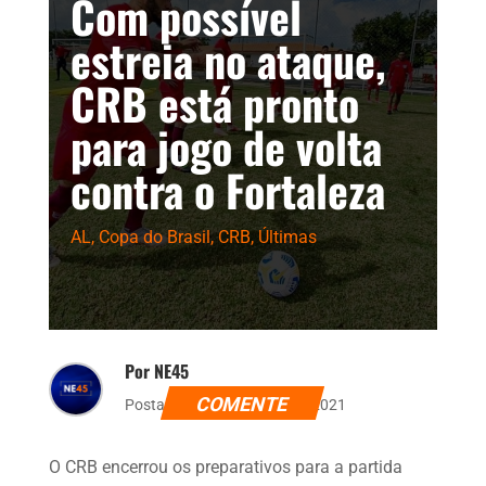
Com possível
estreia no ataque,
CRB está pronto
para jogo de volta
contra o Fortaleza
AL
,
Copa do Brasil
,
CRB
,
Últimas
Por NE45
COMENTE
Postado dia 2 de agosto de 2021
O CRB encerrou os preparativos para a partida