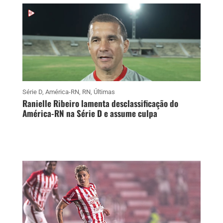
Série D
,
América-RN
,
RN
,
Últimas
Ranielle Ribeiro lamenta desclassificação do
América-RN na Série D e assume culpa