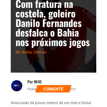
Com fratura na
costela, goleiro
Danilo Fernandes
desfalca o Bahia
nos próximos jogos
BA
,
Bahia
,
Últimas
Por NE45
COMENTE
Postado dia 4 de agosto de 2021
Anunciado há pouco menos de um mês e titular