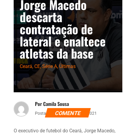
Jorge Macedo
descarta
contratação de
lateral e enaltece
atletas da base
Ceará
,
CE
,
Série A
,
Últimas
Por Camila Sousa
COMENTE
Postado dia 6 de agosto de 2021
O executivo de futebol do Ceará, Jorge Macedo,