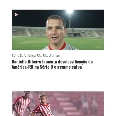
Série D
,
América-RN
,
RN
,
Últimas
Ranielle Ribeiro lamenta desclassificação do
América-RN na Série D e assume culpa