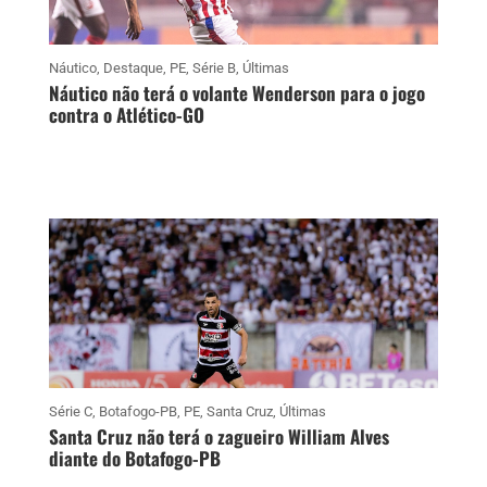
Náutico
,
Destaque
,
PE
,
Série B
,
Últimas
Náutico não terá o volante Wenderson para o jogo
contra o Atlético-GO
Série C
,
Botafogo-PB
,
PE
,
Santa Cruz
,
Últimas
Santa Cruz não terá o zagueiro William Alves
diante do Botafogo-PB