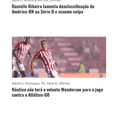
Série D
,
América-RN
,
RN
,
Últimas
Ranielle Ribeiro lamenta desclassificação do
América-RN na Série D e assume culpa
Náutico
,
Destaque
,
PE
,
Série B
,
Últimas
Náutico não terá o volante Wenderson para o jogo
contra o Atlético-GO