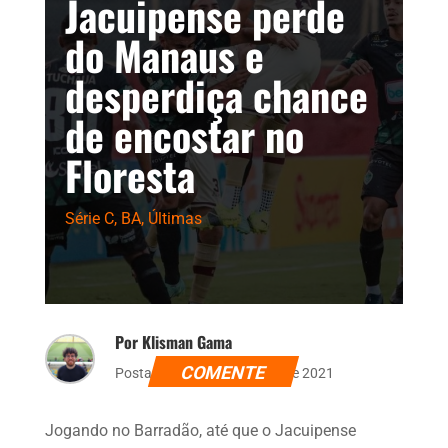
Jacuipense perde
do Manaus e
desperdiça chance
de encostar no
Floresta
Série C
,
BA
,
Últimas
Por Klisman Gama
COMENTE
Postado dia 3 de setembro de 2021
Jogando no Barradão, até que o Jacuipense