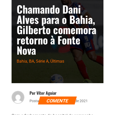
Chamando Dani
Alves para o Bahia,
Gilberto comemora
retorno à Fonte
Nova
Bahia
,
BA
,
Série A
,
Últimas
Por Vítor Aguiar
COMENTE
Postado dia 15 de setembro de 2021