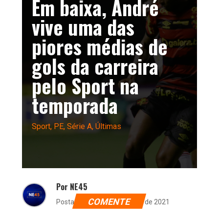
Em baixa, André
vive uma das
piores médias de
gols da carreira
pelo Sport na
temporada
Sport
,
PE
,
Série A
,
Últimas
Por NE45
COMENTE
Postado dia 15 de setembro de 2021