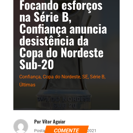
Focando esforços
na Série B,
Confiança anuncia
desistência da
Copa do Nordeste
Sub-20
Confiança
,
Copa do Nordeste
,
SE
,
Série B
,
Últimas
Por Vítor Aguiar
COMENTE
Postado dia 7 de outubro de 2021