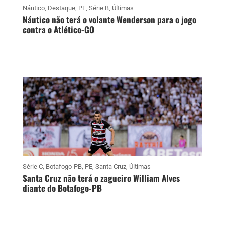
Náutico
,
Destaque
,
PE
,
Série B
,
Últimas
Náutico não terá o volante Wenderson para o jogo
contra o Atlético-GO
Série C
,
Botafogo-PB
,
PE
,
Santa Cruz
,
Últimas
Santa Cruz não terá o zagueiro William Alves
diante do Botafogo-PB