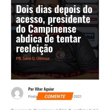
Dois dias depois do
acesso, presidente
do Campinense
abdica de tentar
reeleição
PB
,
Série D
,
Últimas
Por Vítor Aguiar
COMENTE
Postado dia 18 de outubro de 2021