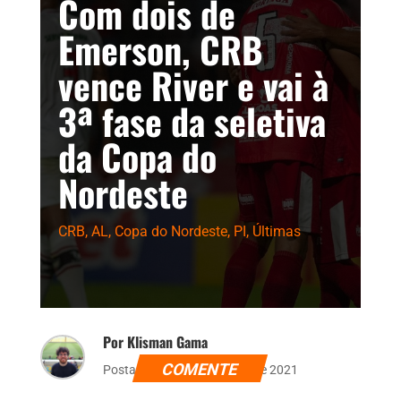
Com dois de
Emerson, CRB
vence River e vai à
3ª fase da seletiva
da Copa do
Nordeste
CRB
,
AL
,
Copa do Nordeste
,
PI
,
Últimas
Por Klisman Gama
COMENTE
Postado dia 21 de outubro de 2021