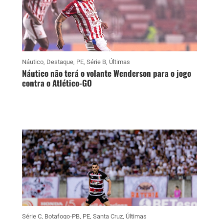
Náutico
,
Destaque
,
PE
,
Série B
,
Últimas
Náutico não terá o volante Wenderson para o jogo
contra o Atlético-GO
Série C
,
Botafogo-PB
,
PE
,
Santa Cruz
,
Últimas