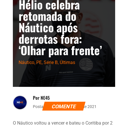
Hélio celebra
retomada do
Náutico após
derrotas fora:
‘Olhar para frente’
Náutico
,
PE
,
Série B
,
Últimas
Por NE45
COMENTE
Postado dia 5 de novembro de 2021
O Náutico voltou a vencer e bateu o Coritiba por 2