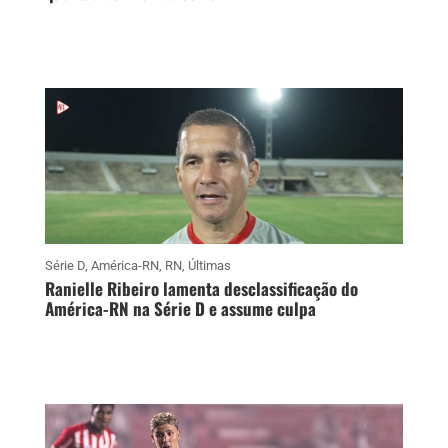
Série D
,
América-RN
,
RN
,
Últimas
Ranielle Ribeiro lamenta desclassificação do
América-RN na Série D e assume culpa