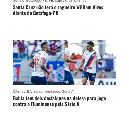
Série C
,
Botafogo-PB
,
PE
,
Santa Cruz
,
Últimas
Santa Cruz não terá o zagueiro William Alves
diante do Botafogo-PB
Últimas
,
BA
,
Bahia
,
Destaque
,
Série A
Bahia tem dois desfalques na defesa para jogo
contra o Fluminense pela Série A