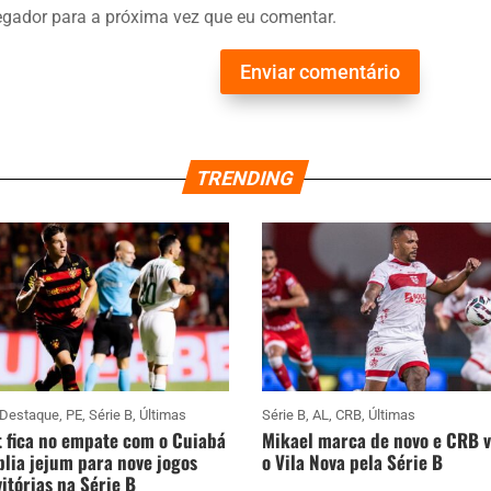
gador para a próxima vez que eu comentar.
Enviar comentário
TRENDING
Destaque
,
PE
,
Série B
,
Últimas
Série B
,
AL
,
CRB
,
Últimas
 fica no empate com o Cuiabá
Mikael marca de novo e CRB 
lia jejum para nove jogos
o Vila Nova pela Série B
itórias na Série B