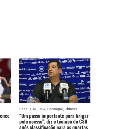
Série D
,
AL
,
CSA
,
Destaque
,
Últimas
vence
“Um passo importante para brigar
pelo acesso”, diz o técnico do CSA
após classificação para as quartas