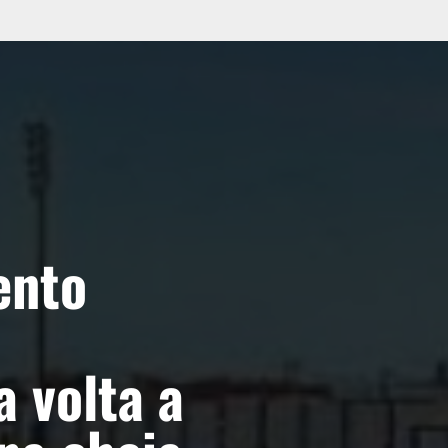
nto
a volta a