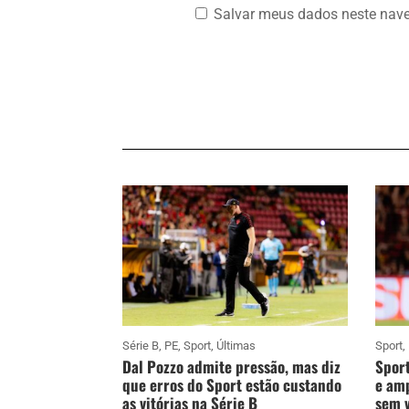
Salvar meus dados neste nave
Série B
,
PE
,
Sport
,
Últimas
Sport
,
Dal Pozzo admite pressão, mas diz
Sport
que erros do Sport estão custando
e amp
as vitórias na Série B
sem v