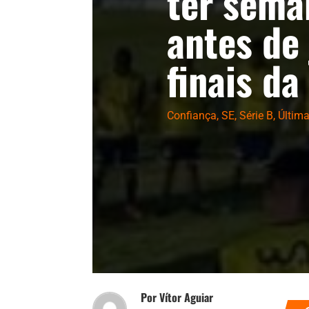
ter sema
antes de
finais da
Confiança
,
SE
,
Série B
,
Últim
Por Vítor Aguiar