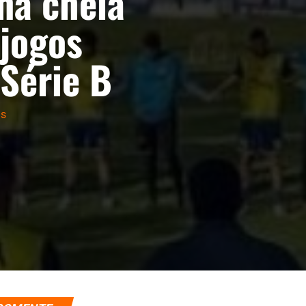
na cheia
 jogos
 Série B
as