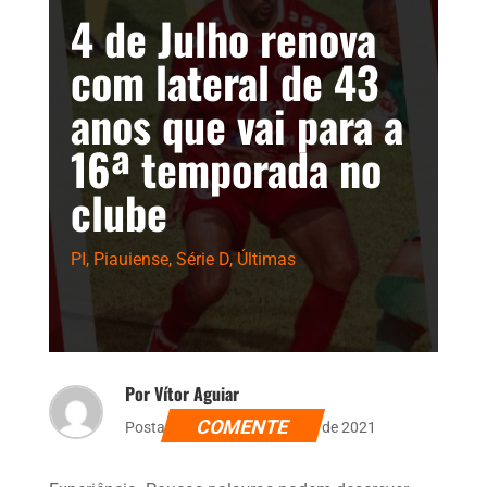
4 de Julho renova
com lateral de 43
anos que vai para a
16ª temporada no
clube
PI
,
Piauiense
,
Série D
,
Últimas
Por Vítor Aguiar
COMENTE
Postado dia 17 de novembro de 2021