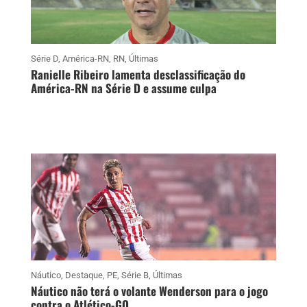
Série D
,
América-RN
,
RN
,
Últimas
Ranielle Ribeiro lamenta desclassificação do
América-RN na Série D e assume culpa
Náutico
,
Destaque
,
PE
,
Série B
,
Últimas
Náutico não terá o volante Wenderson para o jogo
contra o Atlético-GO