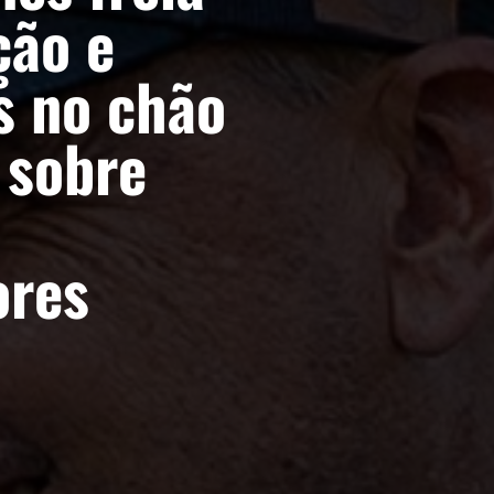
ção e
s no chão
 sobre
ores