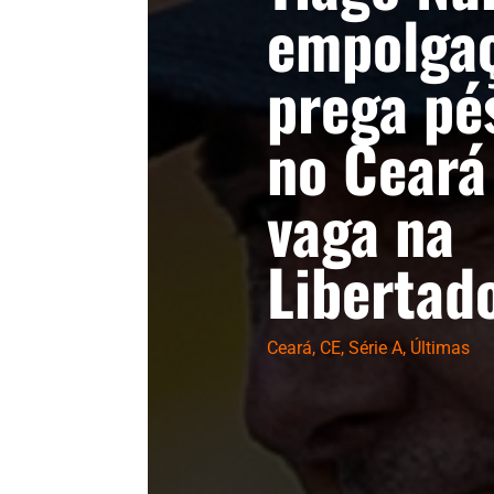
empolga
prega pé
no Ceará
vaga na
Libertad
Ceará
,
CE
,
Série A
,
Últimas