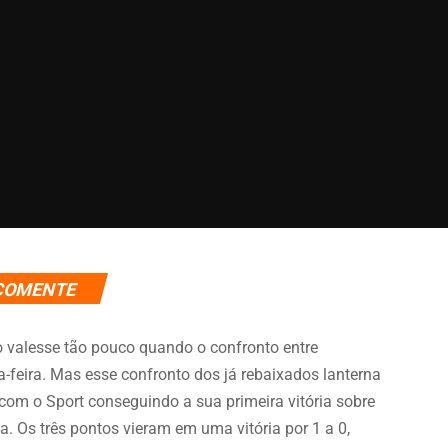
COMENTE
o valesse tão pouco quando o confronto entre
-feira. Mas esse confronto dos já rebaixados lanterna
 com o Sport conseguindo a sua primeira vitória sobre
. Os três pontos vieram em uma vitória por 1 a 0,