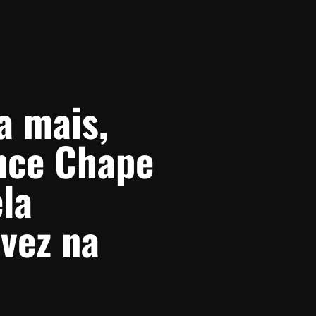
 mais,
nce Chape
la
 vez na