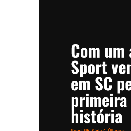
Com um a
Sport ve
em SC pe
primeira
história
Sport
,
PE
,
Série A
,
Últimas