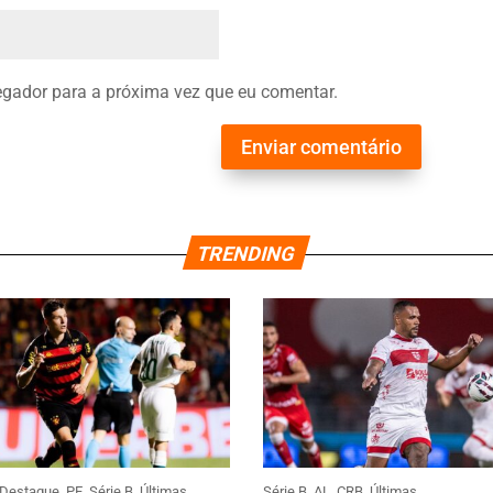
gador para a próxima vez que eu comentar.
Enviar comentário
TRENDING
Destaque
,
PE
,
Série B
,
Últimas
Série B
,
AL
,
CRB
,
Últimas