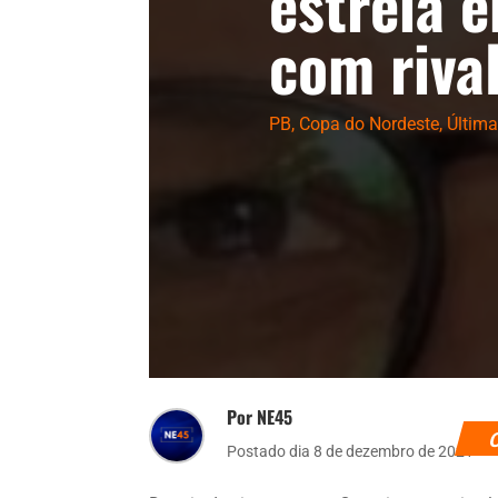
estreia 
com rival
PB
,
Copa do Nordeste
,
Últim
Por NE45
Postado dia 8 de dezembro de 2021