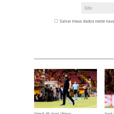
Salvar meus dados neste nave
Série B
,
PE
,
Sport
,
Últimas
Sport
,