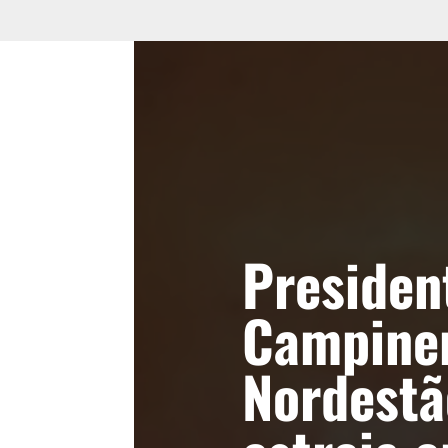
Presiden
Campine
Nordestã