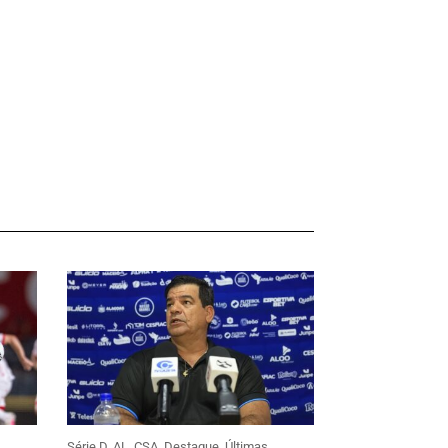
Série D
,
AL
,
CSA
,
Destaque
,
Últimas