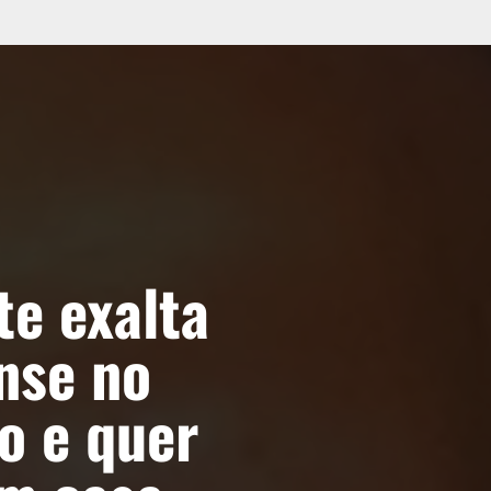
te exalta
nse no
o e quer