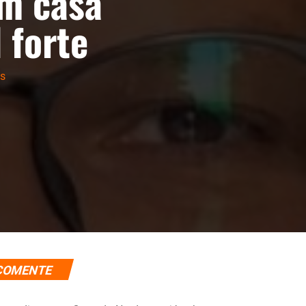
em casa
 forte
as
COMENTE