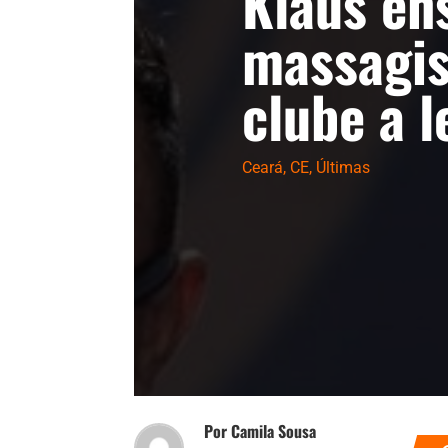
Klaus en
massagis
clube a l
Ceará
,
CE
,
Últimas
Por Camila Sousa