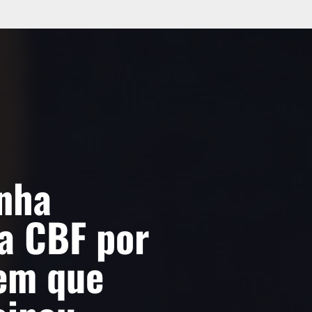
nha
a CBF por
 em que