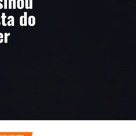
sinou
ta do
er