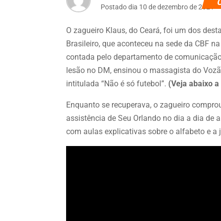
Postado dia 10 de dezembro de 2021
O zagueiro Klaus, do Ceará, foi um dos de
Brasileiro, que aconteceu na sede da CBF na n
contada pelo departamento de comunicação 
lesão no DM, ensinou o massagista do Vozão
intitulada “Não é só futebol”.
(Veja abaixo a 
Enquanto se recuperava, o zagueiro comprou 
assistência de Seu Orlando no dia a dia de 
com aulas explicativas sobre o alfabeto e a 