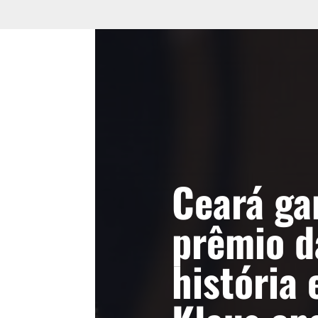
Ceará ga
prêmio d
história