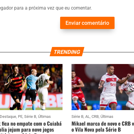
gador para a próxima vez que eu comentar.
Enviar comentário
TRENDING
Destaque
,
PE
,
Série B
,
Últimas
Série B
,
AL
,
CRB
,
Últimas
 fica no empate com o Cuiabá
Mikael marca de novo e CRB 
lia jejum para nove jogos
o Vila Nova pela Série B