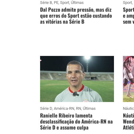
Série B
,
PE
,
Sport
,
Últimas
Sport
,
Dal Pozzo admite pressão, mas diz
Sport
que erros do Sport estão custando
e amp
as vitórias na Série B
sem v
Série D
,
América-RN
,
RN
,
Últimas
Náuti
Ranielle Ribeiro lamenta
Náuti
desclassificação do América-RN na
Wende
Série D e assume culpa
Atlét