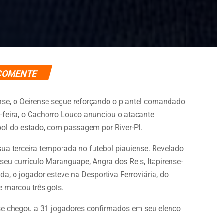
COMENTE
e, o Oeirense segue reforçando o plantel comandado
a-feira, o Cachorro Louco anunciou o atacante
bol do estado, com passagem por River-PI.
sua terceira temporada no futebol piauiense. Revelado
eu currículo Maranguape, Angra dos Reis, Itapirense-
a, o jogador esteve na Desportiva Ferroviária, do
e marcou três gols.
nse chegou a 31 jogadores confirmados em seu elenco