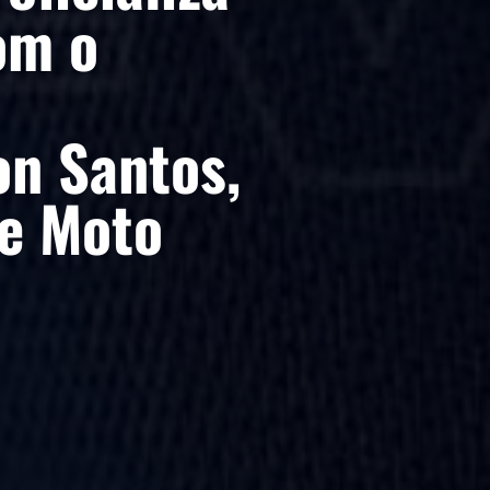
om o
on Santos,
 e Moto