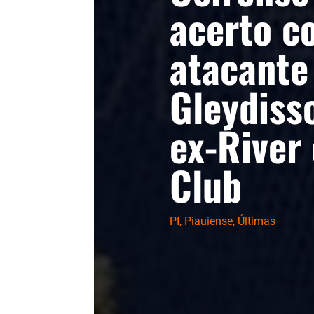
acerto c
atacante
Gleydiss
ex-River
Club
PI
,
Piauiense
,
Últimas