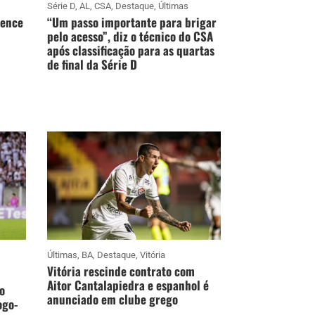
Série D
,
AL
,
CSA
,
Destaque
,
Últimas
vence
“Um passo importante para brigar
pelo acesso”, diz o técnico do CSA
após classificação para as quartas
de final da Série D
Últimas
,
BA
,
Destaque
,
Vitória
Vitória rescinde contrato com
Aitor Cantalapiedra e espanhol é
o
anunciado em clube grego
ogo-