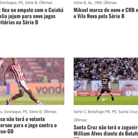
Destaque
,
PE
,
Série B
,
Últimas
Série B
,
AL
,
CRB
,
Últimas
 fica no empate com o Cuiabá
Mikael marca de novo e CRB 
lia jejum para nove jogos
o Vila Nova pela Série B
itórias na Série B
co
,
Destaque
,
PE
,
Série B
,
Últimas
Série C
,
Botafogo-PB
,
PE
,
Santa Cruz
,
co não terá o volante
Últimas
rson para o jogo contra o
Santa Cruz não terá o zagueir
ico-GO
William Alves diante do Botaf