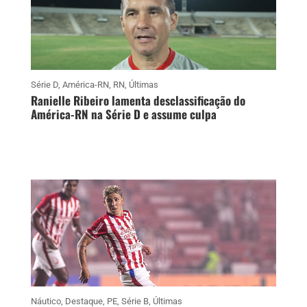
Série D
,
América-RN
,
RN
,
Últimas
Ranielle Ribeiro lamenta desclassificação do
América-RN na Série D e assume culpa
Náutico
,
Destaque
,
PE
,
Série B
,
Últimas