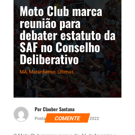
Moto Club marca
reunião para
debater estatuto da
SAF no Conselho
Deliberativo
MA
,
Maranhense
,
Últimas
Por Clauber Santana
COMENTE
Postado dia 6 de fevereiro de 2022