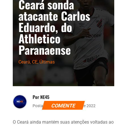
Ceará sonda
atacante Carlos
Eduardo, do
Athletico
Paranaense
Ceará
,
CE
,
Últimas
Por NE45
COMENTE
Postado dia 18 de fevereiro de 2022
O Ceará ainda mantém suas atenções voltadas ao