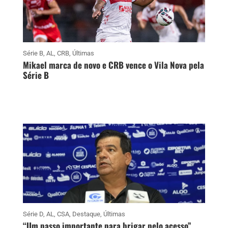
Série B
,
AL
,
CRB
,
Últimas
Mikael marca de novo e CRB vence o Vila Nova pela
Série B
Série D
,
AL
,
CSA
,
Destaque
,
Últimas
“Um passo importante para brigar pelo acesso”,