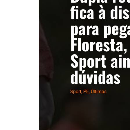
fica à di
para peg
Floresta
Sport ai
dúvidas
Sport
,
PE
,
Últimas