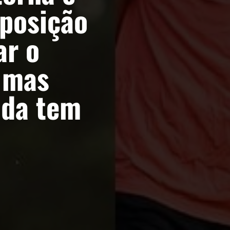
sposição
ar o
, mas
nda tem