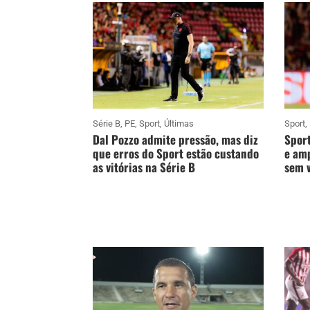
Série B
,
PE
,
Sport
,
Últimas
Sport
,
Dal Pozzo admite pressão, mas diz
Sport
que erros do Sport estão custando
e amp
as vitórias na Série B
sem v