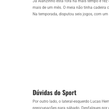
Já Alanzinho está fora há mais tempo e fez
mais de um mês. O meia não tinha cadeira c
Na temporada, disputou seis jogos, com um 
Dúvidas do Sport
Por outro lado, o lateral-esquerdo Lucas He
preocupações para sábado. Desfalques por d