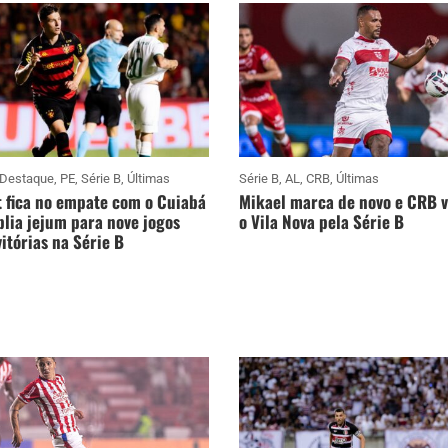
Destaque
,
PE
,
Série B
,
Últimas
Série B
,
AL
,
CRB
,
Últimas
 fica no empate com o Cuiabá
Mikael marca de novo e CRB 
lia jejum para nove jogos
o Vila Nova pela Série B
itórias na Série B