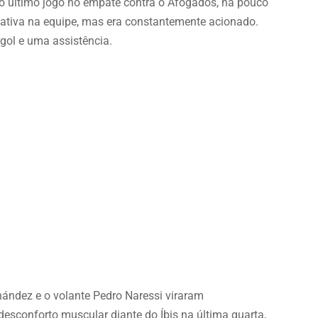
 o último jogo no empate contra o Afogados, há pouco
ativa na equipe, mas era constantemente acionado.
gol e uma assistência.
rnández e o volante Pedro Naressi viraram
esconforto muscular diante do Íbis na última quarta,