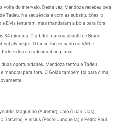
a volta do intervalo. Desta vez, Mendoza recebeu pela
e Tadeu. Na sequência e com as substituições, o
o e Elvis tentaram, mas mandaram a bola para fora.
s 34 minutos. O árbitro marcou pênalti de Bruno
ral alvinegro. O lance foi revisado no VAR e
forte e deixou tudo igual no placar.
as duas oportunidades. Mendoza tentou e Tadeu
 e mandou para fora. O Goiás também foi para cima,
 novamente.
eynaldo; Maguinho (Auremir), Caio (Luan Dias),
o Barcelos; Vinícius (Pedro Junqueira) e Pedro Raul.