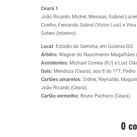
Ceará 1
João Ricardo; Michel, Messias, Gabriel Lac
Coelho, Fernando Sobral (Victor Luís) e Vina
Sotero (interino).
Local:
Estádio da Serrinha, em Goiânia-GO.
Árbitro:
Wagner do Nascimento Magalhães 
Assistentes:
Michael Correia (RJ) e Luiz Cl
Gols:
Mendoza (Ceará), aos 8 do 1ºT; Pedro R
Cartões amarelos:
Sidnei, Reynaldo, Maguinh
João Ricardo (Ceará).
Cartão vermelho:
Bruno Pacheco (Ceará).
0 c