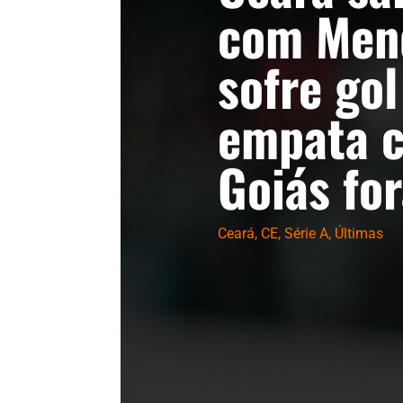
com Men
sofre gol
empata 
Goiás fo
Ceará
,
CE
,
Série A
,
Últimas