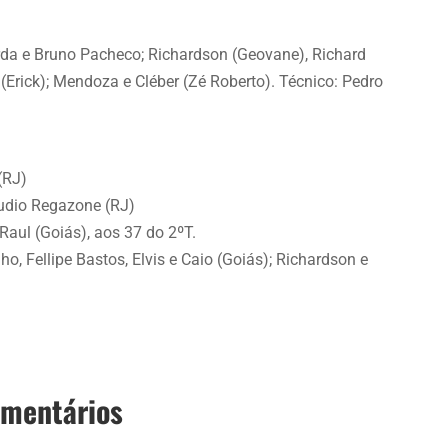
erda e Bruno Pacheco; Richardson (Geovane), Richard
 (Erick); Mendoza e Cléber (Zé Roberto). Técnico: Pedro
(RJ)
áudio Regazone (RJ)
aul (Goiás), aos 37 do 2ºT.
o, Fellipe Bastos, Elvis e Caio (Goiás); Richardson e
omentários