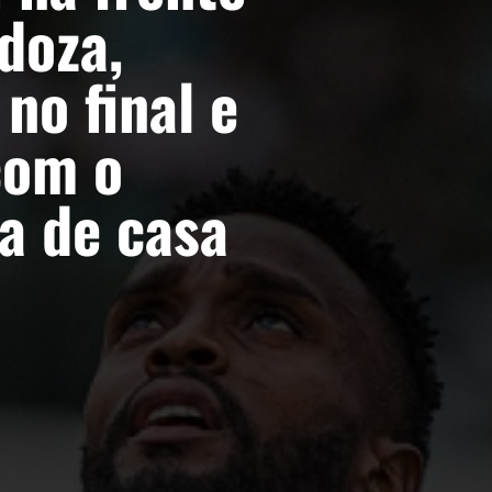
doza,
 no final e
com o
ra de casa