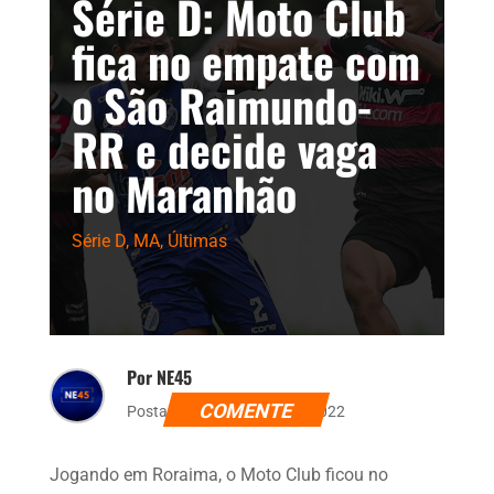
Série D: Moto Club
fica no empate com
o São Raimundo-
RR e decide vaga
no Maranhão
Série D
,
MA
,
Últimas
Por NE45
COMENTE
Postado dia 23 de julho de 2022
Jogando em Roraima, o Moto Club ficou no