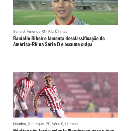
Série D
,
América-RN
,
RN
,
Últimas
Ranielle Ribeiro lamenta desclassificação do
América-RN na Série D e assume culpa
Náutico
,
Destaque
,
PE
,
Série B
,
Últimas
Náutico não terá o volante Wenderson para o jogo