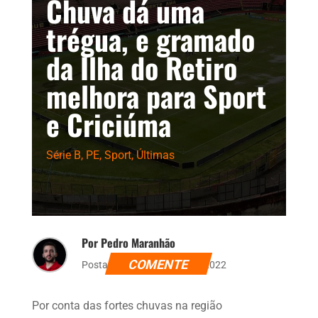
Chuva dá uma
trégua, e gramado
da Ilha do Retiro
melhora para Sport
e Criciúma
Série B
,
PE
,
Sport
,
Últimas
Por Pedro Maranhão
COMENTE
Postado dia 2 de agosto de 2022
Por conta das fortes chuvas na região