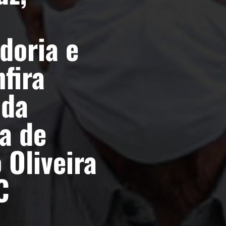
doria e
fira
 da
ta de
 Oliveira
C