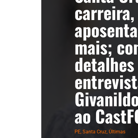
carreira,
aposenta
mais; con
detalhes
entrevis
Givanildo
ao CastF
PE
,
Santa Cruz
,
Últimas