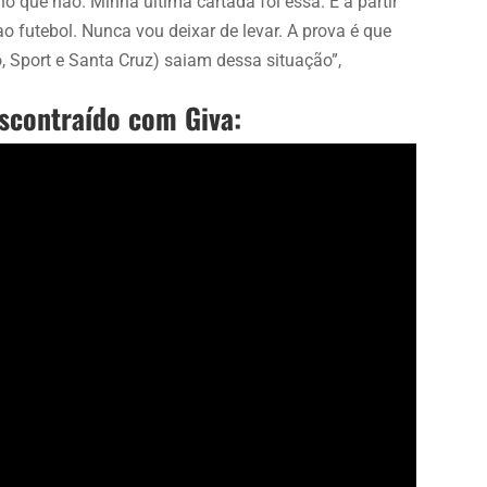
o que não. Minha última cartada foi essa. E a partir
o futebol. Nunca vou deixar de levar. A prova é que
co, Sport e Santa Cruz) saiam dessa situação”,
escontraído com Giva: