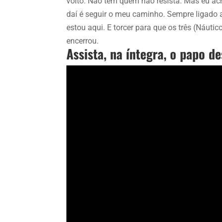
volto. Não tem quem não resista. Mas eu ach
daí é seguir o meu caminho. Sempre ligado a
estou aqui. E torcer para que os três (Náuti
encerrou.
Assista, na íntegra, o papo d